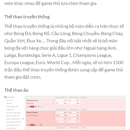
môn khác nhau để game thủ lựa chọn tham gia.
Thể thao truyền thống
Thể thao truyền thống là những bộ môn diễn ra trên thực tế
như Bóng Đá, Bóng Rổ, Cầu Lông, Bóng Chuyền, Bóng Chày,
Quần Vợt, Đua Xe…. Trong đây nổi bật nhất sẽ là bộ môn
bóng đá với hàng chục giải đấu lớn như Ngoại hạng Anh,
Laliga, Bundesliga, Serie A, Ligue 1, Champions League,
Europa League, Euro, World Cup…Mỗi ngày, sẽ có hơn 1500
trận đấu thể thao truyền thống được cung cấp để game thủ
tham gia đặt cược.
Thể thao ảo