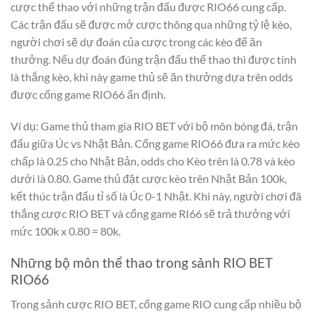
cược thể thao với những trận đấu được RIO66 cung cấp.
Các trận đấu sẽ được mở cược thông qua những tỷ lệ kèo,
người chơi sẽ dự đoán của cược trong các kèo để ăn
thưởng. Nếu dự đoán đúng trận đấu thể thao thì được tính
là thắng kèo, khi này game thủ sẽ ăn thưởng dựa trên odds
được cổng game RIO66 ấn định.
Ví dụ: Game thủ tham gia RIO BET với bộ môn bóng đá, trận
đấu giữa Úc vs Nhật Bản. Cổng game RIO66 đưa ra mức kèo
chấp là 0.25 cho Nhật Bản, odds cho Kèo trên là 0.78 và kèo
dưới là 0.80. Game thủ đặt cược kèo trên Nhật Bản 100k,
kết thúc trận đấu tỉ số là Úc 0-1 Nhật. Khi này, người chơi đã
thắng cược RIO BET và cổng game RI66 sẽ trả thưởng với
mức 100k x 0.80 = 80k.
Những bộ môn thể thao trong sảnh RIO BET
RIO66
Trong sảnh cược RIO BET, cổng game RIO cung cấp nhiều bộ