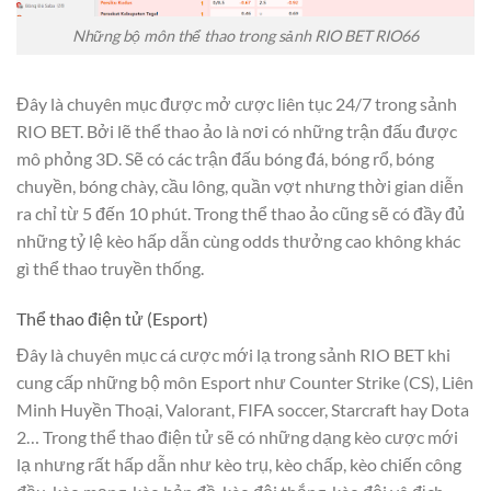
Những bộ môn thể thao trong sảnh RIO BET RIO66
Đây là chuyên mục được mở cược liên tục 24/7 trong sảnh
RIO BET. Bởi lẽ thể thao ảo là nơi có những trận đấu được
mô phỏng 3D. Sẽ có các trận đấu bóng đá, bóng rổ, bóng
chuyền, bóng chày, cầu lông, quần vợt nhưng thời gian diễn
ra chỉ từ 5 đến 10 phút. Trong thể thao ảo cũng sẽ có đầy đủ
những tỷ lệ kèo hấp dẫn cùng odds thưởng cao không khác
gì thể thao truyền thống.
Thể thao điện tử (Esport)
Đây là chuyên mục cá cược mới lạ trong sảnh RIO BET khi
cung cấp những bộ môn Esport như Counter Strike (CS), Liên
Minh Huyền Thoại, Valorant, FIFA soccer, Starcraft hay Dota
2… Trong thể thao điện tử sẽ có những dạng kèo cược mới
lạ nhưng rất hấp dẫn như kèo trụ, kèo chấp, kèo chiến công