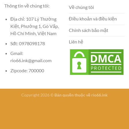
Thông tin về chúng tôi:
Về chúng tôi
Điều khoản và điều kiện
Địa chỉ:
107 Lý Thường
Kiệt, Phường 1, Gò Vấp,
Chính sách bảo mật
Hồ Chí Minh, Việt Nam
Liên hệ
Sđt:
0978098178
Gmail:
rio66.ink@gmail.com
Zipcode: 700000
Copyright 2026 ©
Bản quyền thuộc về rio66.ink