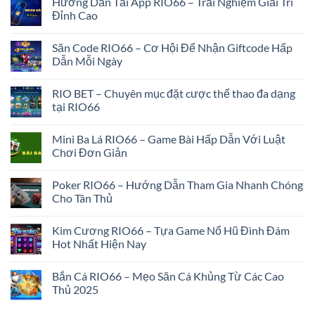
Hướng Dẫn Tải App RIO66 – Trải Nghiệm Giải Trí
Đỉnh Cao
Săn Code RIO66 – Cơ Hội Để Nhận Giftcode Hấp
Dẫn Mỗi Ngày
RIO BET – Chuyên mục đặt cược thể thao đa dạng
tại RIO66
Mini Ba Lá RIO66 – Game Bài Hấp Dẫn Với Luật
Chơi Đơn Giản
Poker RIO66 – Hướng Dẫn Tham Gia Nhanh Chóng
Cho Tân Thủ
Kim Cương RIO66 – Tựa Game Nổ Hũ Đình Đám
Hot Nhất Hiện Nay
Bắn Cá RIO66 – Mẹo Săn Cá Khủng Từ Các Cao
Thủ 2025