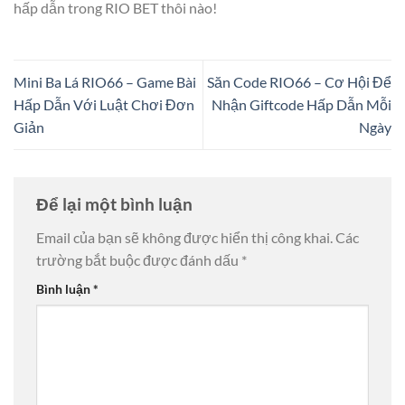
hấp dẫn trong RIO BET thôi nào!
Mini Ba Lá RIO66 – Game Bài
Săn Code RIO66 – Cơ Hội Để
Hấp Dẫn Với Luật Chơi Đơn
Nhận Giftcode Hấp Dẫn Mỗi
Giản
Ngày
Để lại một bình luận
Email của bạn sẽ không được hiển thị công khai.
Các
trường bắt buộc được đánh dấu
*
Bình luận
*