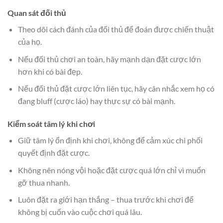
Quan sát đối thủ
Theo dõi cách đánh của đối thủ để đoán được chiến thuật
của họ.
Nếu đối thủ chơi an toàn, hãy mạnh dạn đặt cược lớn
hơn khi có bài đẹp.
Nếu đối thủ đặt cược lớn liên tục, hãy cân nhắc xem họ có
đang bluff (cược láo) hay thực sự có bài mạnh.
Kiểm soát tâm lý khi chơi
Giữ tâm lý ổn định khi chơi, không để cảm xúc chi phối
quyết định đặt cược.
Không nên nóng vội hoặc đặt cược quá lớn chỉ vì muốn
gỡ thua nhanh.
Luôn đặt ra giới hạn thắng – thua trước khi chơi để
không bị cuốn vào cuộc chơi quá lâu.