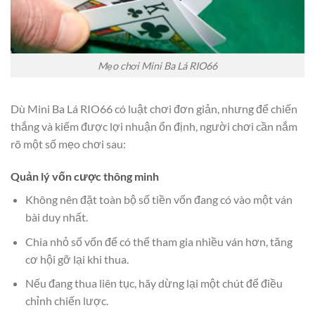
Mẹo chơi Mini Ba Lá RIO66
Dù Mini Ba Lá RIO66 có luật chơi đơn giản, nhưng để chiến
thắng và kiếm được lợi nhuận ổn định, người chơi cần nắm
rõ một số mẹo chơi sau:
Quản lý vốn cược thông minh
Không nên đặt toàn bộ số tiền vốn đang có vào một ván
bài duy nhất.
Chia nhỏ số vốn để có thể tham gia nhiều ván hơn, tăng
cơ hội gỡ lại khi thua.
Nếu đang thua liên tục, hãy dừng lại một chút để điều
chỉnh chiến lược.