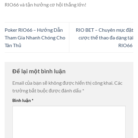
RIO66 và tận hưởng cơ hội thắng lớn!
Poker RIO66 – Hướng Dẫn
RIO BET – Chuyên mục đặt
Tham Gia Nhanh Chóng Cho
cược thể thao đa dạng tại
Tân Thủ
RIO66
Để lại một bình luận
Email của bạn sẽ không được hiển thị công khai.
Các
trường bắt buộc được đánh dấu
*
Bình luận
*