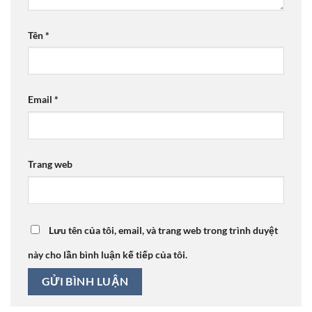
Tên
*
Email
*
Trang web
Lưu tên của tôi, email, và trang web trong trình duyệt
này cho lần bình luận kế tiếp của tôi.