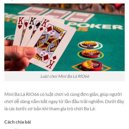
Luật chơi Mini Ba Lá RIO66
Mini Ba Lá RIO66 có luật chơi vô cùng đơn giản, giúp người
chơi dễ dàng nắm bắt ngay từ lần đầu trải nghiệm. Dưới đây
là các bước cơ bản khi tham gia trò chơi Ba Lá:
Cách chia bài