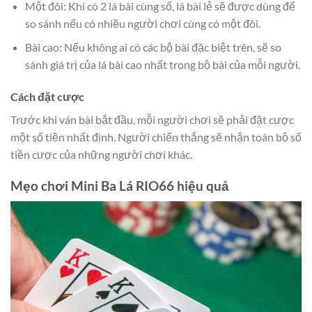
Một đôi: Khi có 2 lá bài cùng số, lá bài lẻ sẽ được dùng để
so sánh nếu có nhiều người chơi cùng có một đôi.
Bài cao: Nếu không ai có các bộ bài đặc biệt trên, sẽ so
sánh giá trị của lá bài cao nhất trong bộ bài của mỗi người.
Cách đặt cược
Trước khi ván bài bắt đầu, mỗi người chơi sẽ phải đặt cược
một số tiền nhất định. Người chiến thắng sẽ nhận toàn bộ số
tiền cược của những người chơi khác.
Mẹo chơi Mini Ba Lá RIO66 hiệu quả