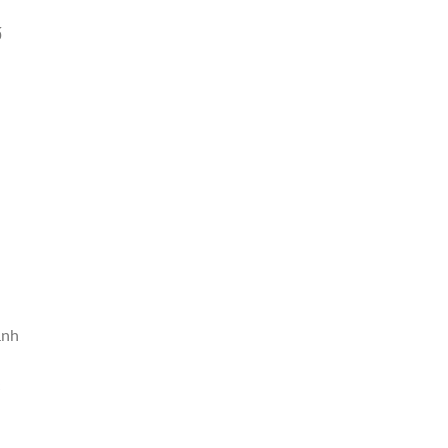
ố
ạnh