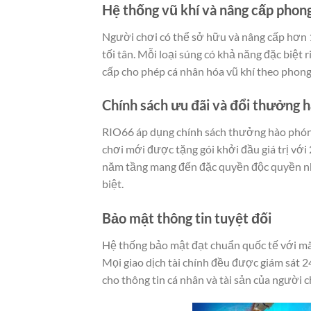
Hệ thống vũ khí và nâng cấp phon
Người chơi có thể sở hữu và nâng cấp hơn 1
tối tân. Mỗi loại súng có khả năng đặc biệt
cấp cho phép cá nhân hóa vũ khí theo phong 
Chính sách ưu đãi và đổi thưởng 
RIO66 áp dụng chính sách thưởng hào phóng
chơi mới được tặng gói khởi đầu giá trị vớ
năm tầng mang đến đặc quyền độc quyền như 
biệt.
Bảo mật thông tin tuyệt đối
Hệ thống bảo mật đạt chuẩn quốc tế với mã h
Mọi giao dịch tài chính đều được giám sát 2
cho thông tin cá nhân và tài sản của người c