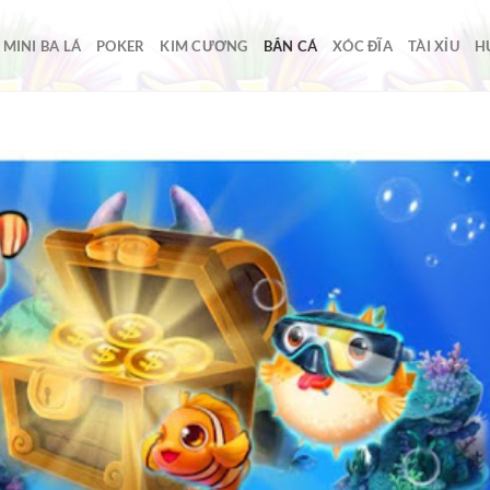
MINI BA LÁ
POKER
KIM CƯƠNG
BẮN CÁ
XÓC ĐĨA
TÀI XỈU
H