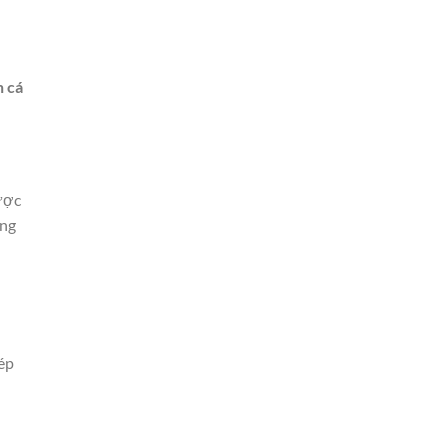
 cá
ược
ạng
ép