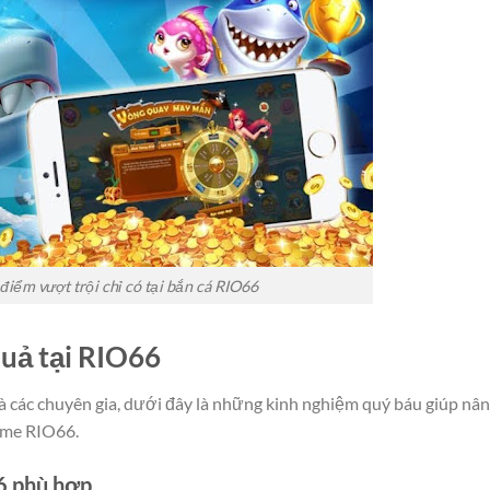
iểm vượt trội chỉ có tại bắn cá RIO66
quả tại RIO66
 các chuyên gia, dưới đây là những kinh nghiệm quý báu giúp nâ
ame RIO66.
6 phù hợp