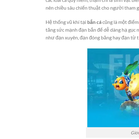
nên chiều sâu chiến thuật cho người tham gi
Hệ thống vũ khí tại
bắn cá
cũng là một điểm 
tăng sức mạnh đạn bắn để dễ dàng hạ gục nhữ
như đạn xuyên, đạn đóng băng hay đạn từ t
Giới