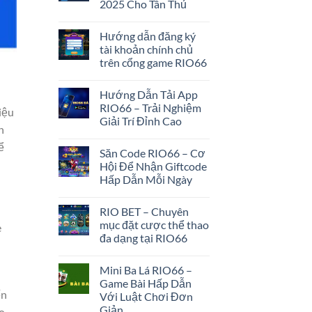
2025 Cho Tân Thủ
Hướng dẫn đăng ký
tài khoản chính chủ
trên cổng game RIO66
Hướng Dẫn Tải App
RIO66 – Trải Nghiệm
iệu
Giải Trí Đỉnh Cao
n
ể
Săn Code RIO66 – Cơ
Hội Để Nhận Giftcode
Hấp Dẫn Mỗi Ngày
RIO BET – Chuyên
mục đặt cược thể thao
e
đa dạng tại RIO66
Mini Ba Lá RIO66 –
Game Bài Hấp Dẫn
ến
Với Luật Chơi Đơn
Giản
ạo