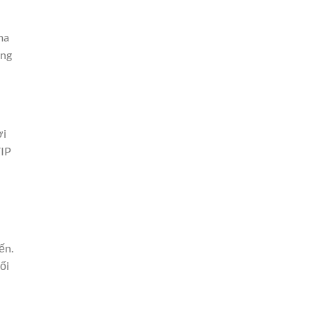
ma
âng
ời
VIP
ến.
ối