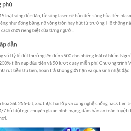
g phú
5 loại súng độc đáo, từ súng laser cơ bản đến súng hỏa tiễn plas
 riêng như đóng băng, nổ vòng tròn hay hút từ trường. Hệ thống n
cách chơi riêng biệt của từng người.
hấp dẫn
 với tỷ lệ đổi thưởng lên đến x500 cho những loài cá hiếm. Ngư
i 200% tiền nạp đầu tiên và 50 lượt quay miễn phí. Chương trình 
rút tiền ưu tiên, hoàn trả không giới hạn và quà sinh nhật đặc
óa SSL 256-bit, xác thực hai lớp và công nghệ chống hack tiên ti
4/7 bởi đội ngũ chuyên gia an ninh mạng, đảm bảo an toàn tuyệt đ
hơi.